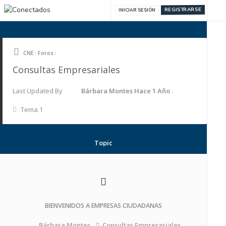
REGISTRARSE
INICIAR SESIÓN
›
›
CNE
Foros
Consultas Empresariales
Last Updated By
Bárbara Montes
Hace 1 Año
.
Tema 1
Topic
BIENVENIDOS A EMPRESAS CIUDADANAS
Consultas Empresariales
Bárbara Montes