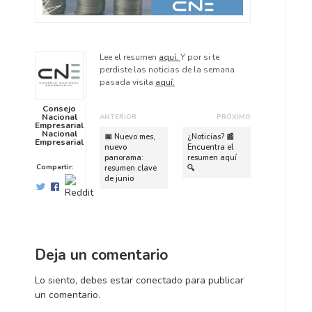
Lee el resumen
aquí.
Y por si te
perdiste las noticias de la semana
pasada visita
aquí.
Consejo
Nacional
ANTERIOR
PRÓXIMO
Empresarial
P
S
Nacional
📅 Nuevo mes,
¿Noticias? 📰
Empresarial
u
i
nuevo
Encuentra el
panorama:
resumen aquí
b
g
Compartir:
resumen clave
🔍
l
u
de junio
i
i
c
e
a
n
c
t
i
e
Deja un comentario
ó
p
n
u
Lo siento, debes estar
conectado
para publicar
a
b
un comentario.
n
l