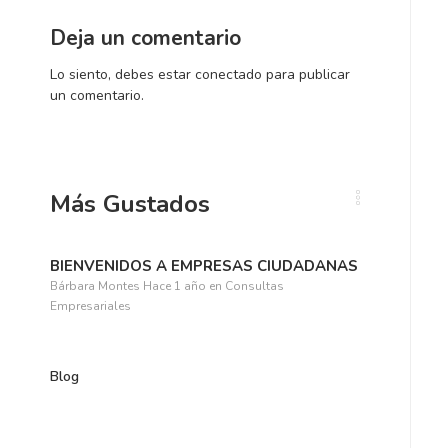
a
n
c
t
Deja un comentario
i
e
ó
p
Lo siento, debes estar
conectado
para publicar
n
u
un comentario.
a
b
n
l
t
i
e
c
r
a
Más Gustados
i
c
o
i
r
ó
BIENVENIDOS A EMPRESAS CIUDADANAS
:
n
Bárbara Montes
Hace 1 año
en
Consultas
:
Empresariales
Blog