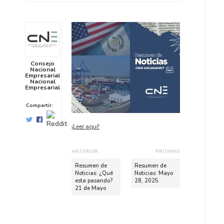
Consejo
Nacional
Empresarial
Nacional
Empresarial
Compartir:
¡Leer aquí!
ANTERIOR
PRÓXIMO
P
S
Resumen de
Resumen de
u
i
Noticias: ¿Qué
Noticias: Mayo
esta pasando?
28, 2025
b
g
21 de Mayo
l
u
i
i
c
e