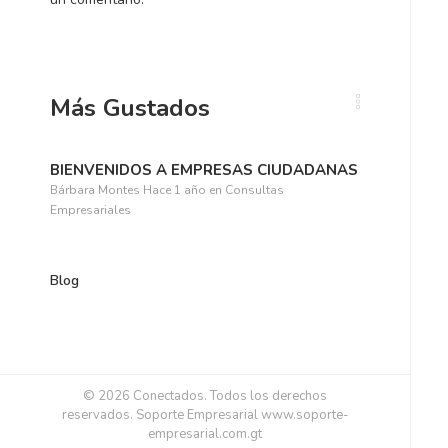
n
l
t
i
e
c
r
a
i
c
Más Gustados
o
i
r
ó
:
n
BIENVENIDOS A EMPRESAS CIUDADANAS
:
Bárbara Montes
Hace 1 año
en
Consultas
Empresariales
Blog
© 2026 Conectados. Todos los derechos
reservados. Soporte Empresarial www.soporte-
empresarial.com.gt