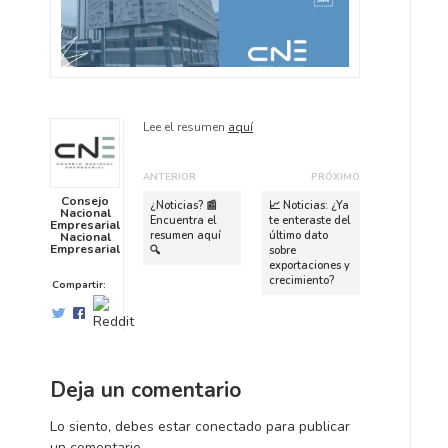
Lee el resumen
aquí
ANTERIOR
PRÓXIMO
P
S
Consejo
¿Noticias? 📰
📈 Noticias: ¿Ya
Nacional
u
i
Encuentra el
te enteraste del
Empresarial
resumen aquí
último dato
Nacional
b
g
Empresarial
🔍
sobre
l
u
exportaciones y
crecimiento?
i
i
Compartir:
c
e
a
n
c
t
i
e
Deja un comentario
ó
p
n
u
Lo siento, debes estar
conectado
para publicar
a
b
un comentario.